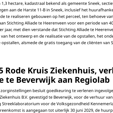
a 1,3 hectare, kadastraal bekend als gemeente Sneek, secti
legen aan de Harste 11-B in Sneek, inclusief het huurafhanke
de te realiseren gebouwen op het perceel, ten behoeve van
an Stichting Alliade te Heerenveen voor een periode van 40 
per jaar, met dien verstande dat Stichting Alliade te Heeren
van het ontwerp en de realisatie van de opstallen, het on
 opstallen, alsmede de gratis toegang van de cliënten van S
5 Rode Kruis Ziekenhuis, ve
e te Beverwijk aan Regiolab
zorginstellingen besluit goedkeuring te verlenen ingevolge 
Ziekenhuis B.V. gevestigd te Beverwijk, voor de verhuur va
ng Streeklaboratorium voor de Volksgezondheid Kennemerla
enkomst is aangegaan tot uiterlijk 30 juni 2029, de huurpri