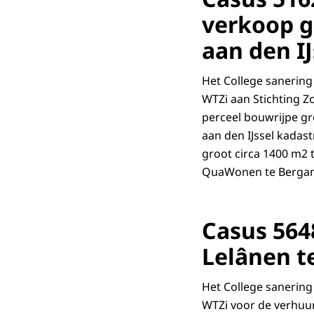
verkoop g
aan den IJ
Het College sanering 
WTZi aan Stichting Z
perceel bouwrijpe g
aan den IJssel kadas
groot circa 1400 m2 t
QuaWonen te Berga
Casus 564
Lelânen t
Het College sanering 
WTZi voor de verhuur