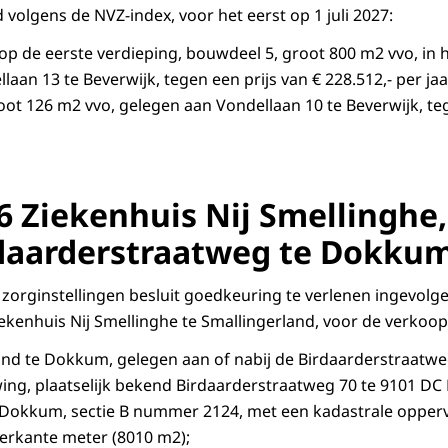
d volgens de NVZ-index, voor het eerst op 1 juli 2027:
op de eerste verdieping, bouwdeel 5, groot 800 m2 vvo, in 
aan 13 te Beverwijk, tegen een prijs van € 228.512,- per jaa
oot 126 m2 vvo, gelegen aan Vondellaan 10 te Beverwijk, teg
6 Ziekenhuis Nij Smellinghe,
daarderstraatweg te Dokku
zorginstellingen besluit goedkeuring te verlenen ingevolge 
iekenhuis Nij Smellinghe te Smallingerland, voor de verkoo
ond te Dokkum, gelegen aan of nabij de Birdaarderstraatw
ng, plaatselijk bekend Birdaarderstraatweg 70 te 9101 DC
okkum, sectie B nummer 2124, met een kadastrale opperv
ierkante meter (8010 m2);