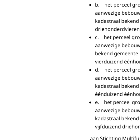
b. het perceel gr
aanwezige bebouwi
kadastraal bekend
driehonderdvierent
c. het perceel gro
aanwezige bebouwi
bekend gemeente D
vierduizend éénho
d. het perceel gr
aanwezige bebouwi
kadastraal bekend
éénduizend éénhond
e. het perceel gr
aanwezige bebouwi
kadastraal bekend
vijfduizend drieho
aan Stichting Multif