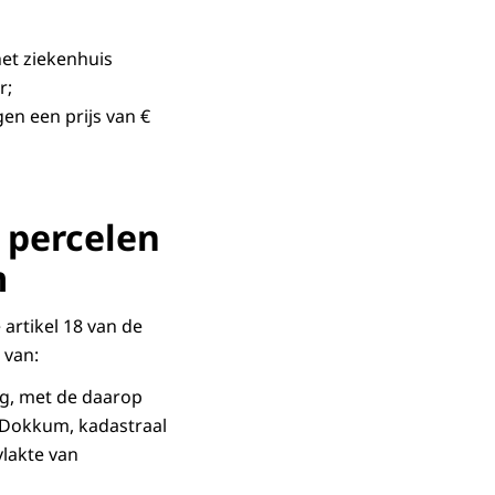
het ziekenhuis
r;
en een prijs van €
 percelen
m
artikel 18 van de
p van:
eg, met de daarop
 Dokkum, kadastraal
lakte van