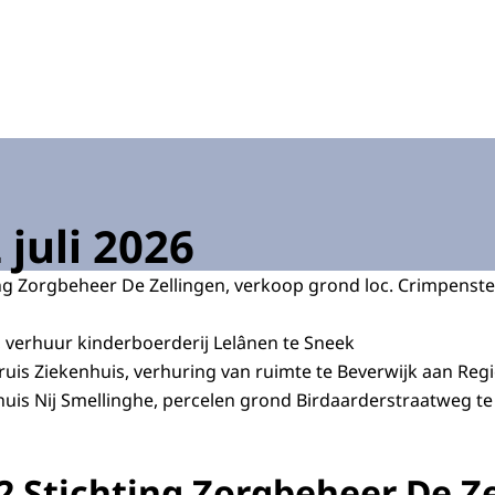
elfstandig bestuursorgaan op het terrein van de volksgezo
juli 2026
ng Zorgbeheer De Zellingen, verkoop grond loc. Crimpenst
 verhuur kinderboerderij Lelânen te Sneek
uis Ziekenhuis, verhuring van ruimte te Beverwijk aan Reg
huis Nij Smellinghe, percelen grond Birdaarderstraatweg 
2 Stichting Zorgbeheer De Ze