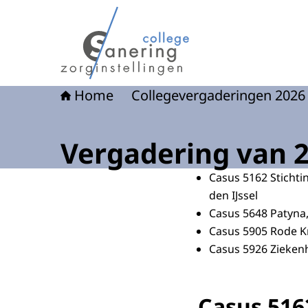
Naar de homepage van College sanering - Een z
Home
Collegevergaderingen 2026
Vergadering van 2 
Casus 5162 Stichti
den IJssel
Casus 5648 Patyna,
Casus 5905 Rode Kr
Casus 5926 Zieken
Casus 516