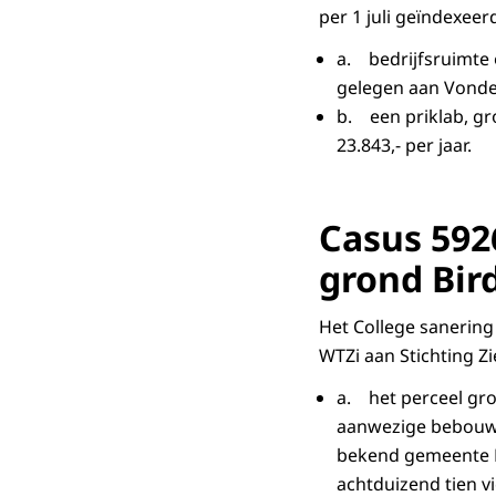
per 1 juli geïndexeer
a. bedrijfsruimte 
gelegen aan Vondell
b. een priklab, gr
23.843,- per jaar.
Casus 592
grond Bir
Het College sanering 
WTZi aan Stichting Z
a. het perceel gr
aanwezige bebouwi
bekend gemeente D
achtduizend tien v