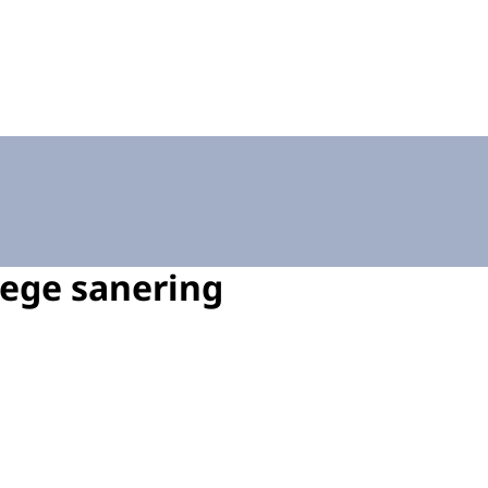
elfstandig bestuursorgaan op het terrein van de volksgezo
lege sanering