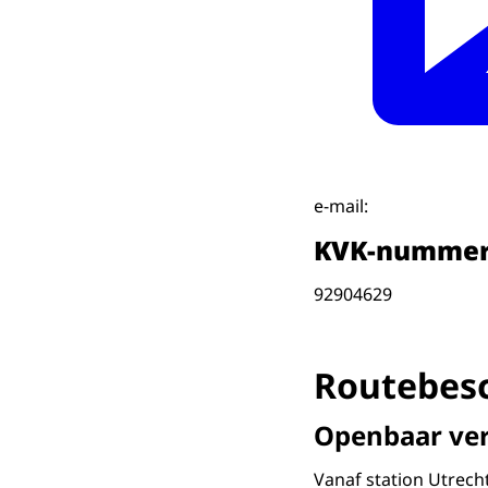
e-mail:
KVK-numme
92904629
Routebesc
Openbaar ve
Vanaf station Utrecht