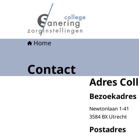
Naar de homepage van College sanering - Een z
Home
Contact
Adres Col
Bezoekadres
Newtonlaan 1-41
3584 BX Utrecht
Postadres