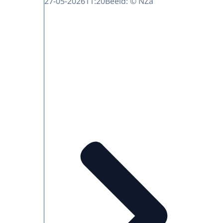
27-05-2026
11:20
Beeld: © NZa