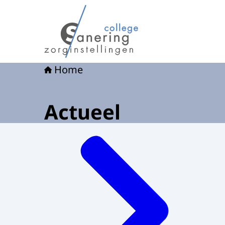
Naar de homepage van College sanering - Een z
Home
Actueel
Menu